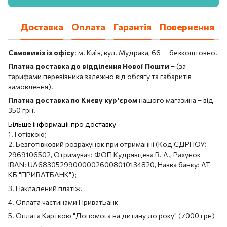
Доставка
Оплата
Гарантія
Повернення
Самовивіз із офісу
: м. Київ, вул. Мудрака, 66 — безкоштовно.
Платна доставка до відділення Нової Пошти
– (за
тарифами перевізника залежно від обсягу та габаритів
замовлення).
Платна доставка по Києву кур'єром
нашого магазина – від
350 грн.
Більше інформації про доставку
1. Готівкою;
2. Безготівковий розрахунок при отриманні (Код ЄДРПОУ:
2969106502, Отримувач: ФОП Кудрявцева В. А., Рахунок
IBAN: UA683052990000026008010134820, Назва банку: АТ
КБ "ПРИВАТБАНК");
3. Накладений платіж.
4. Оплата частинами ПриватБанк
5. Оплата Карткою "Допомога на дитину до року" (7000 грн)