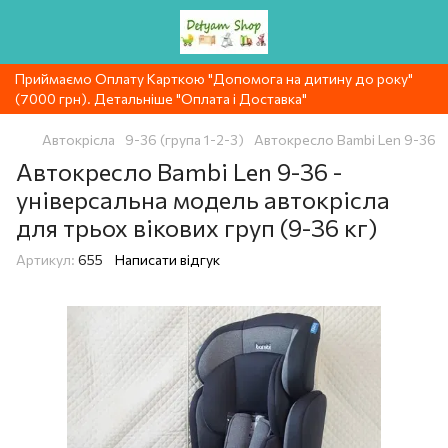
Приймаємо Оплату Карткою "Допомога на дитину до року"
(7000 грн). Детальніше "Оплата і Доставка"
Автокрісла
9-36 (група 1-2-3)
Автокресло Bambi Len 9-36
Автокресло Bambi Len 9-36 -
універсальна модель автокрісла
для трьох вікових груп (9-36 кг)
Артикул:
655
Написати відгук