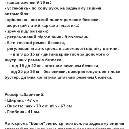
- навантаження 9-36 кг;
- установка - по ходу руху, на задньому сидінні
автомобіля;
- кріплення - автомобільним ременем безпеки;
- жорсткий литий каркас з пластика;
- зручні підлокітники;
- регульований підголівник - 9 положень;
- 5-ти точкові ремені безпеки;
- регулювання автокрісла в залежності від віку дитини:
- від 9 до 15 кг - дитина кріпитися за допомогою
внутрішніх ременів безпеки;
- від 15 до 22 кг - штатним ременем безпеки;
- від 25 до 36 кг - без спинки, використовується тільки
бустер, дитина кріпитися штатним ременем безпеки.
Розмір габаритний:
- Ширина - 47 см
- Висота: max - 79 см; min - 67 см
- Глибина - 41 см.
Автокрісла "Bambi" легко кріпляться, на задньому сидінні
автомобіля по ходу руху, штатним ременем безпеки через