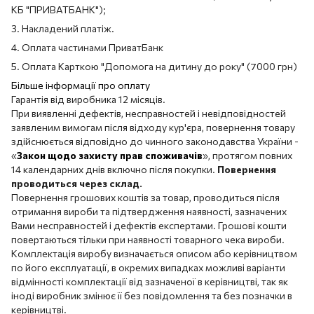
КБ "ПРИВАТБАНК");
3. Накладений платіж.
4. Оплата частинами ПриватБанк
5. Оплата Карткою "Допомога на дитину до року" (7000 грн)
Більше інформації про оплату
Гарантія від виробника 12 місяців.
При виявленні дефектів, несправностей і невідповідностей
заявленим вимогам після відходу кур'єра, повернення товару
здійснюється відповідно до чинного законодавства України -
«
Закон щодо захисту прав споживачів
», протягом повних
14 календарних днів включно після покупки.
Повернення
проводиться через склад.
Повернення грошових коштів за товар, проводиться після
отримання вироби та підтвердження наявності, зазначених
Вами несправностей і дефектів експертами. Грошові кошти
повертаються тільки при наявності товарного чека вироби.
Комплектація виробу визначається описом або керівництвом
по його експлуатації, в окремих випадках можливі варіанти
відмінності комплектації від зазначеної в керівництві, так як
іноді виробник змінює її без повідомлення та без позначки в
керівництві.