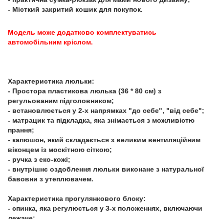
- Місткий закритий кошик для покупок.
Модель може додатково комплектуватись
автомобільним кріслом.
Характеристика люльки:
- Простора пластикова люлька (36 * 80 см) з
регульованим підголовником;
- встановлюється у 2-х напрямках "до себе", "від себе";
- матрацик та підкладка, яка знімається з можливістю
прання;
- капюшон, який складається з великим вентиляційним
віконцем із москітною сіткою;
- ручка з еко-кожі;
- внутрішнє оздоблення люльки виконане з натуральної
бавовни з утеплювачем.
Характеристика прогулянкового блоку:
- спинка, яка регулюється у 3-х положеннях, включаючи
лежаче;