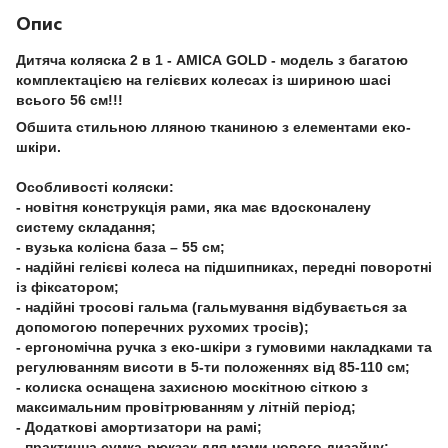
Опис
Дитяча коляска 2 в 1 -
AMICA
GOLD
- модель з багатою
комплектацією на гелієвих колесах із шириною шасі
всього 56 см!!!
Обшита стильною лляною тканиною з елементами еко-
шкіри.
Особливості коляски:
- новітня конструкція рами, яка має вдосконалену
систему складання;
- вузька колісна база – 55 см;
- надійні гелієві колеса на підшипниках, передні поворотні
із фіксатором;
- надійні тросові гальма (гальмування відбувається за
допомогою поперечних рухомих тросів);
- ергономічна ручка з еко-шкіри з гумовими накладками та
регулюванням висоти в 5-ти положеннях від 85-110 см;
- колиска оснащена захисною москітною сіткою з
максимальним провітрюванням у літній період;
- Додаткові амортизатори на рамі;
- практична сумка-рюкзак для мами нового дизайну;