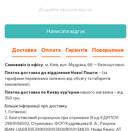
Додайте перший відгук
Написати відгук
Доставка
Оплата
Гарантія
Повернення
Самовивіз із офісу
: м. Київ, вул. Мудрака, 66 — безкоштовно.
Платна доставка до відділення Нової Пошти
– (за
тарифами перевізника залежно від обсягу та габаритів
замовлення).
Платна доставка по Києву кур'єром
нашого магазина – від
350 грн.
Більше інформації про доставку
1. Готівкою;
2. Безготівковий розрахунок при отриманні (Код ЄДРПОУ:
2969106502, Отримувач: ФОП Кудрявцева В. А., Рахунок
IBAN: UA683052990000026008010134820, Назва банку: АТ