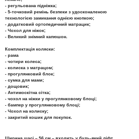
- регульована підніжка;
- 5-точковий ремінь безпеки з удосконаленою
технологією замикання однією кнопкою;
- додатковий ортопедичний матрацик;
- Чохол для ніжок;
- Великий знімний капюшон.
Комплектація коляски:
- рама
- чотири колеса;
- колиска з матрацом;
- прогулянковий блок;
- сумка для мами;
- дощовик;
- Антимоскітна сітка;
- чохол на ніжки у прогулянковому блоці;
- бампер у прогулянковому блоці;
- Чохол на колиску;
- закритий кошик для покупок.
Ширина шасі – 56 см – входить у будь-який ліфт.