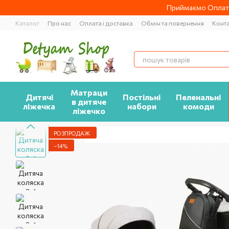
Перейти до основного контенту
Приймаємо Оплату
Каталог
Про нас
Оплата і доставка
Обмін та повернення
Конт
Матраци
Дитячі
Постільні
Пеленальні
в дитяче
ліжечка
набори
комоди
ліжечко
РОЗПРОДАЖ
−14%