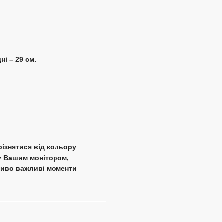
ні – 29 см.
різнятися від кольору
у Вашим монітором,
ливо важливі моменти