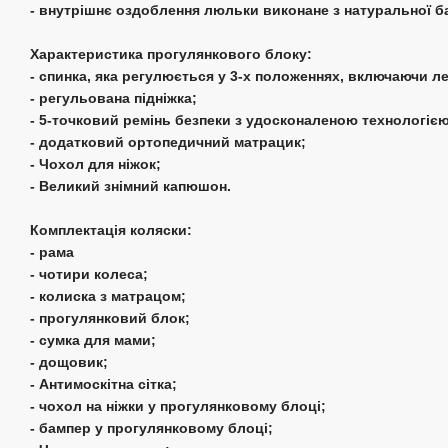
- внутрішнє оздоблення люльки виконане з натуральної б
Характеристика прогулянкового блоку:
- спинка, яка регулюється у 3-х положеннях, включаючи л
- регульована підніжка;
- 5-точковий ремінь безпеки з удосконаленою технологіє
- додатковий ортопедичний матрацик;
- Чохол для ніжок;
- Великий знімний капюшон.
Комплектація коляски:
- рама
- чотири колеса;
- колиска з матрацом;
- прогулянковий блок;
- сумка для мами;
- дощовик;
- Антимоскітна сітка;
- чохол на ніжки у прогулянковому блоці;
- бампер у прогулянковому блоці;