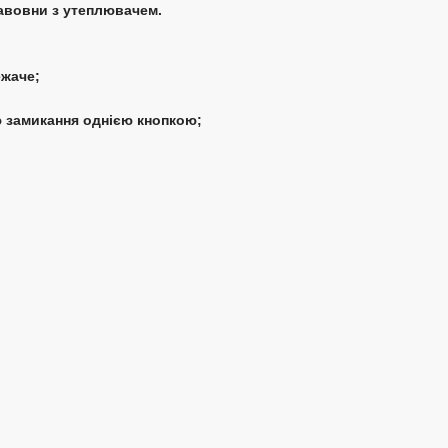
авовни з утеплювачем.
ежаче;
ю замикання однією кнопкою;