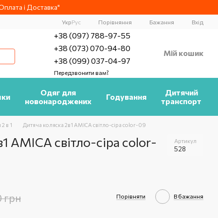
плата і Доставка"
Порівняння
Укр
Рус
Бажання
Вхід
+38 (097) 788-97-55
+38 (073) 070-94-80
Мій кошик
+38 (099) 037-04-97
Передзвонити вам?
Одяг для
Дитячий
шки
Годування
новонароджених
транспорт
2 в 1
Дитяча коляска 2в1 AMICA світло-сіра color-09
1 AMICA світло-сіра color-
Артикул
528
0 грн
Порівняти
В бажання