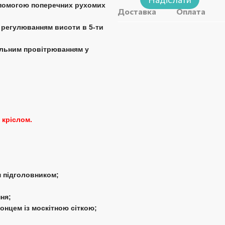
допомогою поперечних рухомих
Доставка
Оплата
а регулюванням висоти в 5-ти
альним провітрюванням у
кріслом.
м підголовником;
ня;
онцем із москітною сіткою;