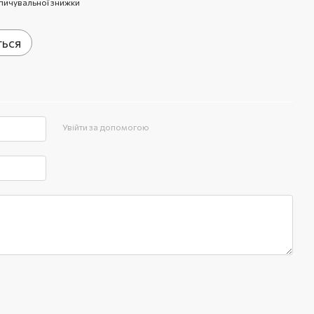
пичувальної знижки
ться
Увійти за допомогою