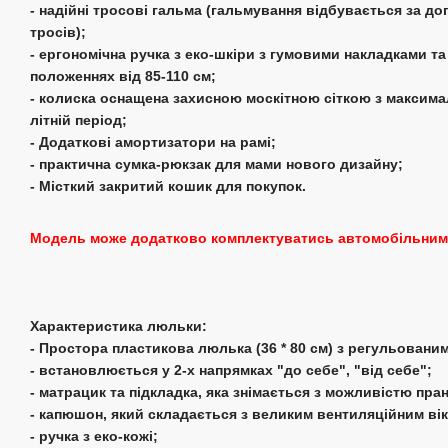
- надійні тросові гальма (гальмування відбувається за 
тросів);
- ергономічна ручка з еко-шкіри з гумовими накладками т
положеннях від 85-110 см;
- колиска оснащена захисною москітною сіткою з максим
літній період;
- Додаткові амортизатори на рамі;
- практична сумка-рюкзак для мами нового дизайну;
- Місткий закритий кошик для покупок.
Модель може додатково комплектуватись автомобільним 
Характеристика люльки:
- Простора пластикова люлька (36 * 80 см) з регульовани
- встановлюється у 2-х напрямках "до себе", "від себе";
- матрацик та підкладка, яка знімається з можливістю пран
- капюшон, який складається з великим вентиляційним вік
- ручка з еко-кожі;