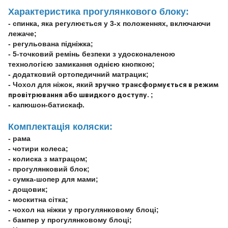
Характеристика прогулянкового блоку:
- спинка, яка регулюється у 3-х положеннях, включаючи
лежаче;
- регульована підніжка;
- 5-точковий ремінь безпеки з удосконаленою
технологією замикання однією кнопкою;
- додатковий ортопедичний матрацик;
зручно трансформується в режим
- Чохол для ніжок, який
провітрювання або швидкого доступу.
;
- капюшон-батискаф.
Комплектація коляски:
- рама
- чотири колеса;
- колиска з матрацом;
- прогулянковий блок;
- сумка-шопер для мами;
- дощовик;
- москитна сітка;
- чохол на ніжки у прогулянковому блоці;
- бампер у прогулянковому блоці;