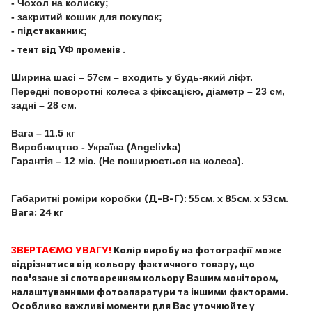
- Чохол на колиску;
- закритий кошик для покупок;
ідстаканник
- п
;
ент від УФ променів .
- т
Ширина шасі – 57см – входить у будь-який ліфт.
Передні поворотні колеса з фіксацією, діаметр – 23 см,
задні – 28 см.
Вага – 11.5 кг
Виробництво - Україна (Angelivka)
Гарантія – 12 міс. (Не поширюється на колеса).
(Д-В-Г): 55см. х 85см. х 53см.
Габаритні роміри коробки
Вага: 24 кг
ЗВЕРТАЄМО УВАГУ!
Колір виробу на фотографії може
відрізнятися від кольору фактичного товару, що
пов'язане зі спотворенням кольору Вашим монітором,
налаштуваннями фотоапаратури та іншими факторами.
Особливо важливі моменти для Вас уточнюйте у