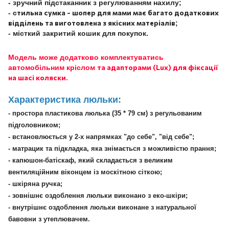
- зручний підстаканник з регулюванням нахилу;
тильна сумка - шопер для мами має багато додаткових
- с
відділень та виготовлена з якісних матеріалів
;
- місткий закритий кошик для покупок.
Модель може додатково комплектуватись
та адапторами (Lux) для фіксації
автомобільним кріслом
на шасі коляски.
Характеристика люльки:
- простора пластикова люлька (35 * 79 см) з регульованим
підголовником;
- встановлюється у 2-х напрямках "до себе", "від себе";
- матрацик та підкладка, яка знімається з можливістю прання;
- капюшон-батіскаф, який складається з великим
вентиляційним віконцем із москітною сіткою;
- шкіряна ручка;
- зовнішнє оздоблення люльки виконано з еко-шкіри;
- внутрішнє оздоблення люльки виконане з натуральної
бавовни з утеплювачем.