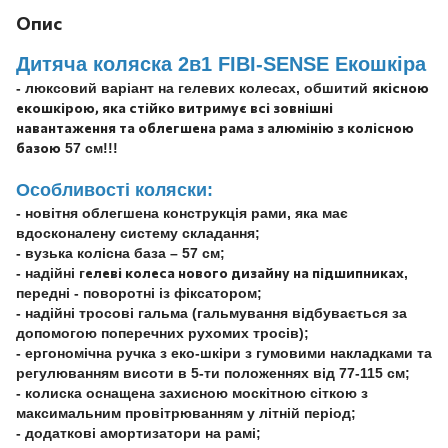
Опис
Дитяча коляска 2в1 FIBI-SENSE Екошкіра
якісною
- люксовий варіант на гелевих колесах, обшитий
екошкірою, яка стійко витримує всі зовнішні
навантаження та облегшена рама з алюмінію з колісною
базою
57 см!!!
Особливості коляски:
- новітня облегшена конструкція рами, яка має
вдосконалену систему складання;
- вузька колісна база – 57 см;
елеві колеса нового дизайну на підшипниках
- надійні г
,
передні - поворотні із фіксатором;
- надійні тросові гальма (гальмування відбувається за
допомогою поперечних рухомих тросів);
- ергономічна ручка з еко-шкіри з гумовими накладками та
регулюванням висоти в 5-ти положеннях від 77-115 см;
- колиска оснащена захисною москітною сіткою з
максимальним провітрюванням у літній період;
- додаткові амортизатори на рамі;