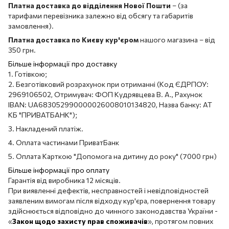
Платна доставка до відділення Нової Пошти
– (за
тарифами перевізника залежно від обсягу та габаритів
замовлення).
Платна доставка по Києву кур'єром
нашого магазина – від
350 грн.
Більше інформації про доставку
1. Готівкою;
2. Безготівковий розрахунок при отриманні (Код ЄДРПОУ:
2969106502, Отримувач: ФОП Кудрявцева В. А., Рахунок
IBAN: UA683052990000026008010134820, Назва банку: АТ
КБ "ПРИВАТБАНК");
3. Накладений платіж.
4. Оплата частинами ПриватБанк
5. Оплата Карткою "Допомога на дитину до року" (7000 грн)
Більше інформації про оплату
Гарантія від виробника 12 місяців.
При виявленні дефектів, несправностей і невідповідностей
заявленим вимогам після відходу кур'єра, повернення товару
здійснюється відповідно до чинного законодавства України -
«
Закон щодо захисту прав споживачів
», протягом повних