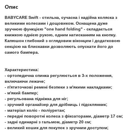
Опис
BABYCARE Swift - стильна, сучасна і надійна коляска з
великими колесами і дощовиком. Оснащена дуже
зручною функцією "one hand folding" - складається
книжкою однією рукою, одним натисканням на кнопку.
Капюшон глибокий з оглядовим віконцем і додатковою
секцією на блискавки дозволяють опускати його до
самого бампера.
Характеристика:
- ортопедична спинка регулюється в 3-х положення,
включаючи лежаче;
- п'ятиточкові ремені безпеки з м'якими накладками;
- м'який бампер;
- регульована підніжка для ніг;
- зручний органайзер для дрібниць і підсклянник;
- матеріал коліс - поліуретан;
- передні поворотні колеса з фіксаторами, діаметр 17 см;
- задні одинарні з гальмом, діаметр 20 см;
- великий кошик для покупок з зручним доступом;