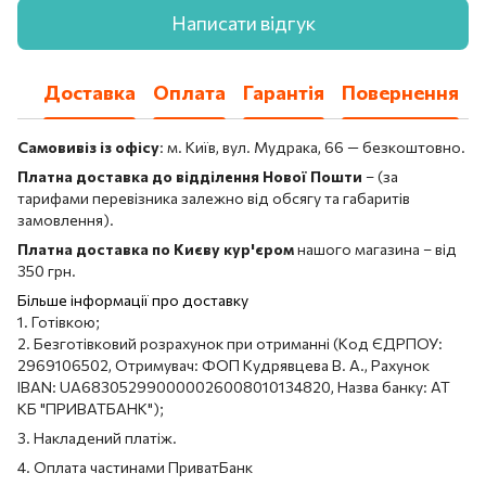
Написати відгук
Доставка
Оплата
Гарантія
Повернення
Самовивіз із офісу
: м. Київ, вул. Мудрака, 66 — безкоштовно.
Платна доставка до відділення Нової Пошти
– (за
тарифами перевізника залежно від обсягу та габаритів
замовлення).
Платна доставка по Києву кур'єром
нашого магазина – від
350 грн.
Більше інформації про доставку
1. Готівкою;
2. Безготівковий розрахунок при отриманні (Код ЄДРПОУ:
2969106502, Отримувач: ФОП Кудрявцева В. А., Рахунок
IBAN: UA683052990000026008010134820, Назва банку: АТ
КБ "ПРИВАТБАНК");
3. Накладений платіж.
4. Оплата частинами ПриватБанк