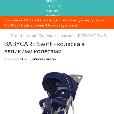
Приймаємо Оплату Карткою "Допомога на дитину до року"
(7000 грн). Детальніше "Оплата і Доставка"
Дитячі коляски
Прогулянкові коляски
BABYCARE Swift
BABYCARE Swift - коляска з
великими колесами
Артикул:
667
Написати відгук