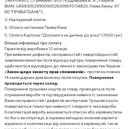
2969106502, Отримувач: ФОП Кудрявцева В. А., Рахунок
IBAN: UA683052990000026008010134820, Назва банку: АТ
КБ "ПРИВАТБАНК");
3. Накладений платіж.
4. Оплата частинами ПриватБанк
5. Оплата Карткою "Допомога на дитину до року" (7000 грн)
Більше інформації про оплату
Гарантія від виробника 12 місяців.
При виявленні дефектів, несправностей і невідповідностей
заявленим вимогам після відходу кур'єра, повернення товару
здійснюється відповідно до чинного законодавства України -
«
Закон щодо захисту прав споживачів
», протягом повних
14 календарних днів включно після покупки.
Повернення
проводиться через склад.
Повернення грошових коштів за товар, проводиться після
отримання вироби та підтвердження наявності, зазначених
Вами несправностей і дефектів експертами. Грошові кошти
повертаються тільки при наявності товарного чека вироби.
Комплектація виробу визначається описом або керівництвом
по його експлуатації, в окремих випадках можливі варіанти
відмінності комплектації від зазначеної в керівництві, так як