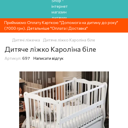
Приймаємо Оплату Карткою "Допомога на дитину до року"
(7000 грн). Детальніше "Оплата і Доставка"
Дитячі ліжечка
Дитяче ліжко Кароліна біле
Дитяче ліжко Кароліна біле
Артикул:
697
Написати відгук