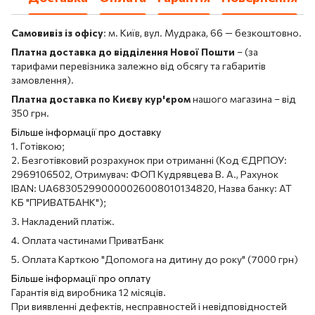
Самовивіз із офісу
: м. Київ, вул. Мудрака, 66 — безкоштовно.
Платна доставка до відділення Нової Пошти
– (за
тарифами перевізника залежно від обсягу та габаритів
замовлення).
Платна доставка по Києву кур'єром
нашого магазина – від
350 грн.
Більше інформації про доставку
1. Готівкою;
2. Безготівковий розрахунок при отриманні (Код ЄДРПОУ:
2969106502, Отримувач: ФОП Кудрявцева В. А., Рахунок
IBAN: UA683052990000026008010134820, Назва банку: АТ
КБ "ПРИВАТБАНК");
3. Накладений платіж.
4. Оплата частинами ПриватБанк
5. Оплата Карткою "Допомога на дитину до року" (7000 грн)
Більше інформації про оплату
Гарантія від виробника 12 місяців.
При виявленні дефектів, несправностей і невідповідностей