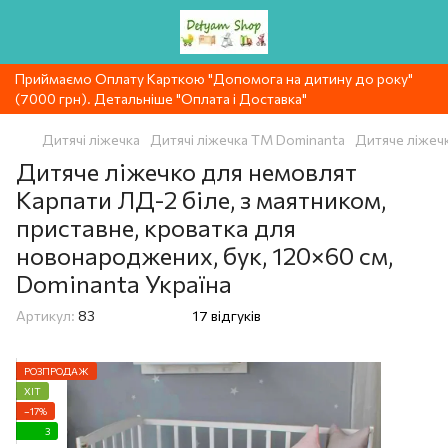
Приймаємо Оплату Карткою "Допомога на дитину до року"
(7000 грн). Детальніше "Оплата і Доставка"
Дитячі ліжечка
Дитячі ліжечка ТМ Dominanta
Дитяче ліжечк
Дитяче ліжечко для немовлят
Карпати ЛД-2 біле, з маятником,
приставне, кроватка для
новонароджених, бук, 120×60 см,
Dominanta Україна
Артикул:
83
17 відгуків
РОЗПРОДАЖ
ХІТ
−17%
3