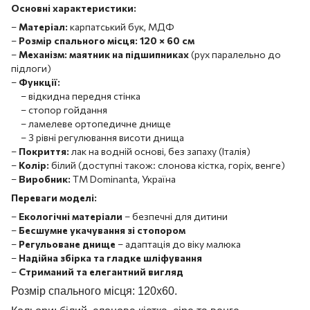
Основні характеристики:
–
Матеріал:
карпатський бук, МДФ
–
Розмір спального місця:
120 × 60 см
–
Механізм:
маятник на підшипниках
(рух паралельно до
підлоги)
–
Функції:
– відкидна передня стінка
– стопор гойдання
– ламелеве ортопедичне днище
– 3 рівні регулювання висоти днища
–
Покриття:
лак на водній основі, без запаху (Італія)
–
Колір:
білий (доступні також: слонова кістка, горіх, венге)
–
Виробник:
ТМ Dominanta, Україна
Переваги моделі:
–
Екологічні матеріали
– безпечні для дитини
–
Бесшумне укачування зі стопором
–
Регульоване днище
– адаптація до віку малюка
–
Надійна збірка та гладке шліфування
–
Стриманий та елегантний вигляд
Розмір спального місця: 120х60.