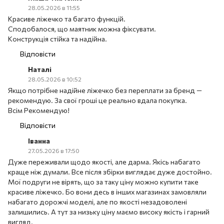
28.05.2026 в 11:55
Красиве ліжечко та багато функцій.
Сподобалося, що маятник можна фіксувати.
Конструкція стійка та надійна.
Відповісти
Наталі
28.05.2026 в 10:52
Якщо потрібне надійне ліжечко без переплати за бренд —
рекомендую. За свої гроші це реально вдала покупка.
Всім Рекомендую!
Відповісти
Іванна
27.05.2026 в 17:50
Дуже переживали щодо якості, але дарма. Якісь набагато
краще ніж думали. Все після збірки виглядає дуже достойно.
Мої подруги не вірять, що за таку ціну можно купити таке
красиве ліжечко. Бо вони десь в інших магазинах замовляли
набагато дорожчі моделі, але по якості незадоволені
залишились. А тут за низьку ціну маємо високу якість і гарний
вигляд.