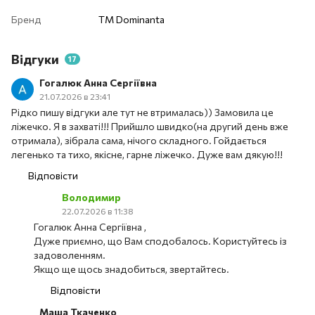
Бренд
ТМ Dominanta
Відгуки
17
Гогалюк Анна Сергіївна
21.07.2026 в 23:41
Рідко пишу відгуки але тут не втрималась)) Замовила це
ліжечко. Я в захваті!!! Прийшло швидко(на другий день вже
отримала), зібрала сама, нічого складного. Гойдається
легенько та тихо, якісне, гарне ліжечко. Дуже вам дякую!!!
Відповісти
Володимир
22.07.2026 в 11:38
Гогалюк Анна Сергіївна ,
Дуже приємно, що Вам сподобалось. Користуйтесь із
задоволенням.
Якщо ще щось знадобиться, звертайтесь.
Відповісти
Маша Ткаченко