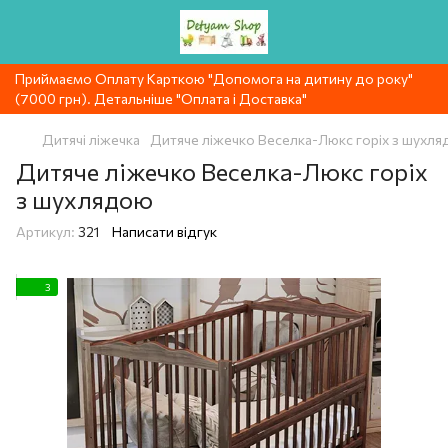
Приймаємо Оплату Карткою "Допомога на дитину до року"
(7000 грн). Детальніше "Оплата і Доставка"
Дитячі ліжечка
Дитяче ліжечко Веселка-Люкс горіх з шухл
Дитяче ліжечко Веселка-Люкс горіх
з шухлядою
Артикул:
321
Написати відгук
3