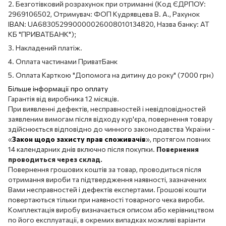
2. Безготівковий розрахунок при отриманні (Код ЄДРПОУ:
2969106502, Отримувач: ФОП Кудрявцева В. А., Рахунок
IBAN: UA683052990000026008010134820, Назва банку: АТ
КБ "ПРИВАТБАНК");
3. Накладений платіж.
4. Оплата частинами ПриватБанк
5. Оплата Карткою "Допомога на дитину до року" (7000 грн)
Більше інформації про оплату
Гарантія від виробника 12 місяців.
При виявленні дефектів, несправностей і невідповідностей
заявленим вимогам після відходу кур'єра, повернення товару
здійснюється відповідно до чинного законодавства України -
«
Закон щодо захисту прав споживачів
», протягом повних
14 календарних днів включно після покупки.
Повернення
проводиться через склад.
Повернення грошових коштів за товар, проводиться після
отримання вироби та підтвердження наявності, зазначених
Вами несправностей і дефектів експертами. Грошові кошти
повертаються тільки при наявності товарного чека вироби.
Комплектація виробу визначається описом або керівництвом
по його експлуатації, в окремих випадках можливі варіанти