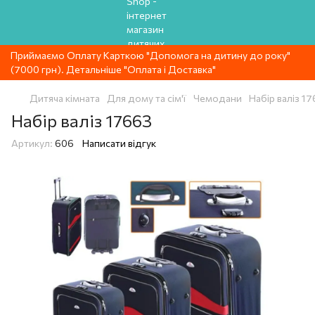
Приймаємо Оплату Карткою "Допомога на дитину до року"
(7000 грн). Детальніше "Оплата і Доставка"
Дитяча кімната
Для дому та сім'ї
Чемодани
Набір валіз 1
Набір валіз 17663
Артикул:
606
Написати відгук