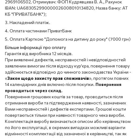
2969106502, Отримувач: ФОП Кудрявцева В. А., Рахунок
IBAN: UA683052990000026008010134820, Назва банку: АТ
КБ "ПРИВАТБАНК");
3. Накладений платіж.
4. Оплата частинами ПриватБанк
5. Оплата Карткою "Допомога на дитину до року" (7000 грн)
Більше інформації про оплату
Гарантія від виробника 12 місяців.
При виявленні дефектів, несправностей і невідповідностей
заявленим вимогам після відходу кур'єра, повернення товару
здійснюється відповідно до чинного законодавства України -
«
Закон щодо захисту прав споживачів
», протягом повних
14 календарних днів включно після покупки.
Повернення
проводиться через склад.
Повернення грошових коштів за товар, проводиться після
отримання вироби та підтвердження наявності, зазначених
Вами несправностей і дефектів експертами. Грошові кошти
повертаються тільки при наявності товарного чека вироби.
Комплектація виробу визначається описом або керівництвом
по його експлуатації, в окремих випадках можливі варіанти
відмінності комплектації від зазначеної в керівництві, так як