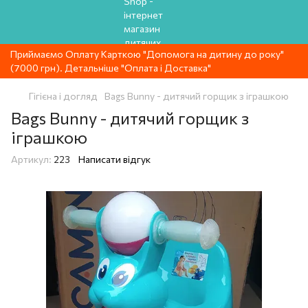
Приймаємо Оплату Карткою "Допомога на дитину до року"
(7000 грн). Детальніше "Оплата і Доставка"
Гігієна і догляд
Bags Bunny - дитячий горщик з іграшкою
Bags Bunny - дитячий горщик з
іграшкою
Артикул:
223
Написати відгук