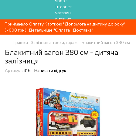
Приймаємо Оплату Карткою "Допомога на дитину до року"
(7000 грн). Детальніше "Оплата і Доставка"
Іграшки
Залізниця, треки, гаражі
Блакитний вагон 380 см
Блакитний вагон 380 см - дитяча
залізниця
Артикул:
316
Написати відгук