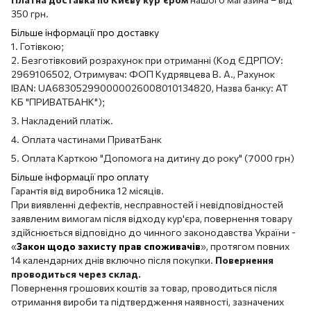
350 грн.
Більше інформації про доставку
1. Готівкою;
2. Безготівковий розрахунок при отриманні (Код ЄДРПОУ:
2969106502, Отримувач: ФОП Кудрявцева В. А., Рахунок
IBAN: UA683052990000026008010134820, Назва банку: АТ
КБ "ПРИВАТБАНК");
3. Накладений платіж.
4. Оплата частинами ПриватБанк
5. Оплата Карткою "Допомога на дитину до року" (7000 грн)
Більше інформації про оплату
Гарантія від виробника 12 місяців.
При виявленні дефектів, несправностей і невідповідностей
заявленим вимогам після відходу кур'єра, повернення товару
здійснюється відповідно до чинного законодавства України -
«
Закон щодо захисту прав споживачів
», протягом повних
14 календарних днів включно після покупки.
Повернення
проводиться через склад.
Повернення грошових коштів за товар, проводиться після
отримання вироби та підтвердження наявності, зазначених