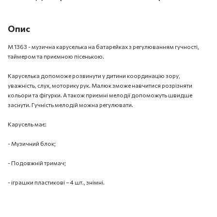
Опис
М 1363 - музична каруселька на батарейках з регулюванням гучності,
таймером та приємною пісенькою.
Каруселька допоможе розвинути у дитини координацію зору,
уважність, слух, моторику рук. Малюк зможе навчитися розрізняти
кольори та фігурки. А також приємні мелодії допоможуть швидше
заснути. Гучність мелодій можна регулювати.
Карусель має:
- Музичний блок;
- Подовжній тримач;
- іграшки пластикові – 4 шт., знімні.