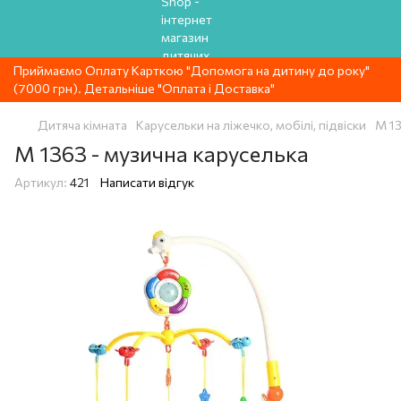
Приймаємо Оплату Карткою "Допомога на дитину до року"
(7000 грн). Детальніше "Оплата і Доставка"
Дитяча кімната
Карусельки на ліжечко, мобілі, підвіски
М 13
М 1363 - музична каруселька
Артикул:
421
Написати відгук