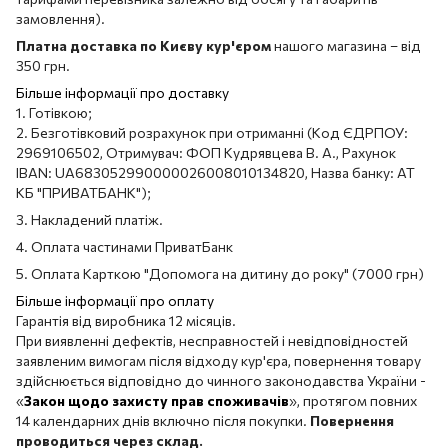
замовлення).
Платна доставка по Києву кур'єром
нашого магазина – від
350 грн.
Більше інформації про доставку
1. Готівкою;
2. Безготівковий розрахунок при отриманні (Код ЄДРПОУ:
2969106502, Отримувач: ФОП Кудрявцева В. А., Рахунок
IBAN: UA683052990000026008010134820, Назва банку: АТ
КБ "ПРИВАТБАНК");
3. Накладений платіж.
4. Оплата частинами ПриватБанк
5. Оплата Карткою "Допомога на дитину до року" (7000 грн)
Більше інформації про оплату
Гарантія від виробника 12 місяців.
При виявленні дефектів, несправностей і невідповідностей
заявленим вимогам після відходу кур'єра, повернення товару
здійснюється відповідно до чинного законодавства України -
«
Закон щодо захисту прав споживачів
», протягом повних
14 календарних днів включно після покупки.
Повернення
проводиться через склад.