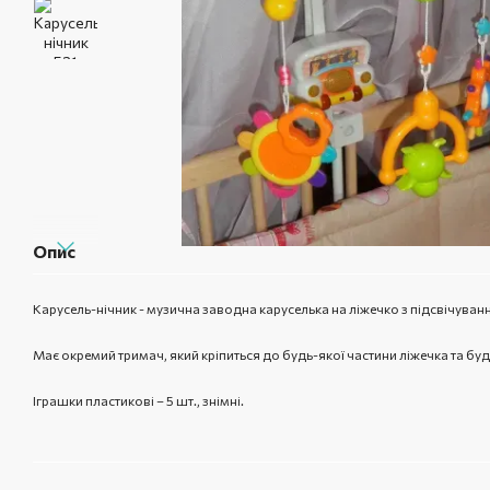
Опис
Карусель-нічник - музична заводна каруселька на ліжечко з підсвічуван
Має окремий тримач, який кріпиться до будь-якої частини ліжечка та бу
Іграшки пластикові – 5 шт., знімні.