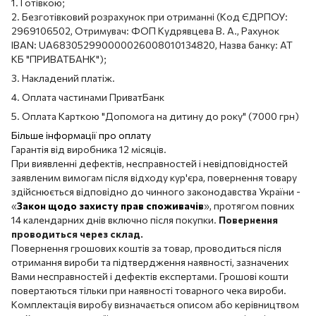
1. Готівкою;
2. Безготівковий розрахунок при отриманні (Код ЄДРПОУ:
2969106502, Отримувач: ФОП Кудрявцева В. А., Рахунок
IBAN: UA683052990000026008010134820, Назва банку: АТ
КБ "ПРИВАТБАНК");
3. Накладений платіж.
4. Оплата частинами ПриватБанк
5. Оплата Карткою "Допомога на дитину до року" (7000 грн)
Більше інформації про оплату
Гарантія від виробника 12 місяців.
При виявленні дефектів, несправностей і невідповідностей
заявленим вимогам після відходу кур'єра, повернення товару
здійснюється відповідно до чинного законодавства України -
«
Закон щодо захисту прав споживачів
», протягом повних
14 календарних днів включно після покупки.
Повернення
проводиться через склад.
Повернення грошових коштів за товар, проводиться після
отримання вироби та підтвердження наявності, зазначених
Вами несправностей і дефектів експертами. Грошові кошти
повертаються тільки при наявності товарного чека вироби.
Комплектація виробу визначається описом або керівництвом