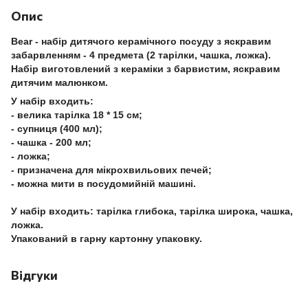
Опис
Bear - набір дитячого керамічного посуду з яскравим
забарвленням - 4 предмета (2 тарілки, чашка, ложка).
Набір виготовлений з кераміки з барвистим, яскравим
дитячим малюнком.
У набір входить:
- велика тарілка 18 * 15 см;
- супниця (400 мл);
- чашка - 200 мл;
- ложка;
- призначена для мікрохвильових печей;
- можна мити в посудомийній машині.
У набір входить: тарілка глибока, тарілка широка, чашка,
ложка.
Упакований в гарну картонну упаковку.
Відгуки