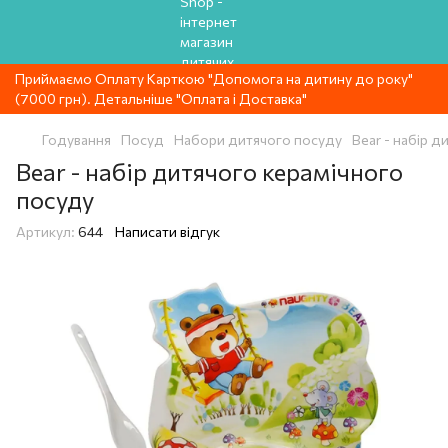
Приймаємо Оплату Карткою "Допомога на дитину до року"
(7000 грн). Детальніше "Оплата і Доставка"
Годування
Посуд
Набори дитячого посуду
Bear - набір 
Bear - набір дитячого керамічного
посуду
Артикул:
644
Написати відгук