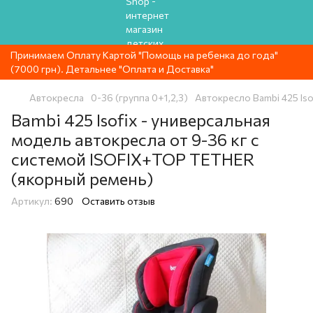
Принимаем Оплату Картой "Помощь на ребенка до года"
(7000 грн). Детальнее "Оплата и Доставка"
Автокресла
0-36 (группа 0+1,2,3)
Автокресло Bambi 425 Iso
Bambi 425 Isofix - универсальная
модель автокресла от 9-36 кг с
системой ISOFIX+TOP TETHER
(якорный ремень)
Артикул:
690
Оставить отзыв