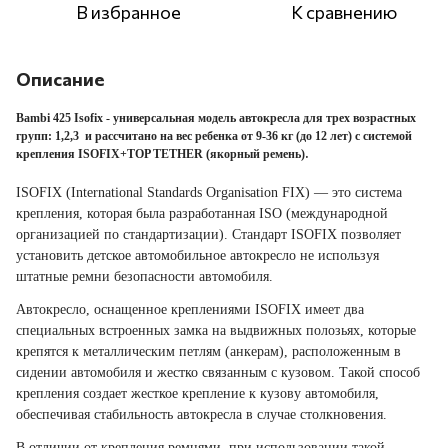
В избранное
К сравнению
Описание
Bambi 425 Isofix
- универсальная модель автокресла для трех возрастных
групп: 1,2,3 и рассчитано на вес ребенка от 9-36 кг (до 12 лет) с системой
.
крепления ISOFIX+TOP TETHER (якорный ремень)
ISOFIX (International Standards Organisation FIX) — это система
крепления, которая была разработанная ISO (международной
организацией по стандартизации).
Стандарт ISOFIX позволяет
установить детское автомобильное автокресло не используя
штатные ремни безопасности автомобиля.
Автокресло, оснащенное креплениями ISOFIX имеет два
специальных встроенных замка на выдвижных полозьях, которые
крепятся к металлическим петлям (анкерам), расположенным в
сидении автомобиля и жестко связанным с кузовом. Такой способ
крепления создает жесткое крепление к кузову автомобиля,
обеспечивая стабильность автокресла в случае столкновения.
В отличии от крепления ремнями, при использовании такой