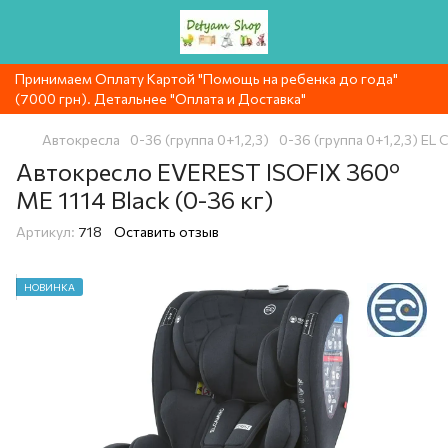
Принимаем Оплату Картой "Помощь на ребенка до года"
(7000 грн). Детальнее "Оплата и Доставка"
Автокресла
0-36 (группа 0+1,2,3)
0-36 (группа 0+1,2,3) EL
Автокресло EVEREST ISOFIX 360º
ME 1114 Black (0-36 кг)
Артикул:
718
Оставить отзыв
НОВИНКА