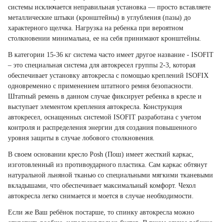
системы исключается неправильная установка — просто вставляете
металлические штыки (кронштейны) в углубления (пазы) до
характерного щелчка. Нагрузка на ребенка при вероятном
столкновении минимальна, ее на себя принимают кронштейны.
В категории 15-36 кг система часто имеет другое название - ISOFIT
– это специальная система для автокресел группы 2-3, которая
обеспечивает установку автокресла с помощью креплений ISOFIX
одновременно с применением штатного ремня безопасности.
Штатный ремень в данном случае фиксирует ребенка в кресле и
выступает элементом крепления автокресла. Конструкция
автокресел, оснащенных системой ISOFIT разработана с учетом
контроля и распределения энергии для создания повышенного
уровня защиты в случае лобового столкновения.
В своем основании кресло
Posh (Пош)
имеет жесткий каркас,
изготовленный из противоударного пластика.
Сам каркас обтянут
натуральной льняной тканью со специальными мягкими тканевыми
вкладышами, что обеспечивает максимальный комфорт.
Чехол
автокресла легко снимается и моется в случае необходимости.
Если же Ваш ребёнок постарше, то спинку автокресла можно