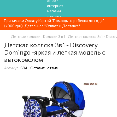
Принимаем Оплату Картой "Помощь на ребенка до года"
(7000 грн). Детальнее "Оплата и Доставка"
Детские коляски
Коляски 3 в 1
Детская коляска 3в1 - Disco
Детская коляска 3в1 - Discovery
Domingo -яркая и легкая модель с
автокреслом
Артикул:
694
Оставить отзыв