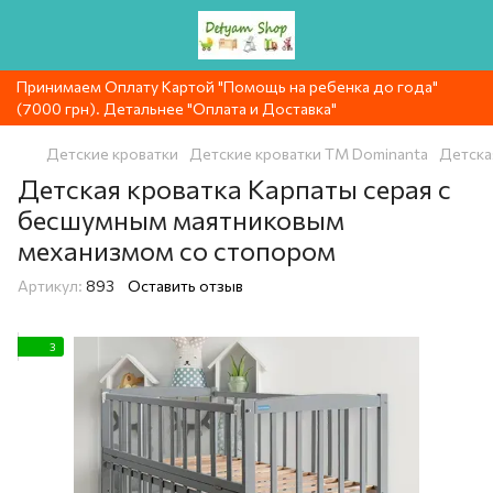
Принимаем Оплату Картой "Помощь на ребенка до года"
(7000 грн). Детальнее "Оплата и Доставка"
Детские кроватки
Детские кроватки ТМ Dominanta
Детска
Детская кроватка Карпаты серая с
бесшумным маятниковым
механизмом со стопором
Артикул:
893
Оставить отзыв
3