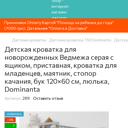
Принимаем Оплату Картой "Помощь на ребенка до года"
(7000 грн). Детальнее "Оплата и Доставка"
Детские кроватки
Детские кроватки ТМ Dominanta
Детска
Детская кроватка для
новорожденных Ведмежа серая с
ящиком, приставная, кроватка для
младенцев, маятник, стопор
качания, бук 120×60 см, люлька,
Dominanta
Артикул:
289
Оставить отзыв
НОВИНКА
−13%
3