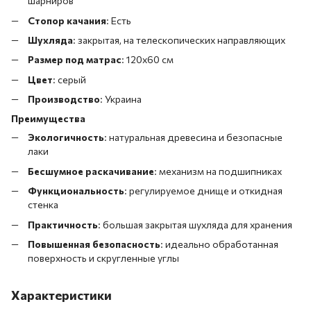
шарниров
Стопор качания
: Есть
Шухляда
: закрытая, на телескопических направляющих
Размер под матрас
: 120x60 см
Цвет
: серый
Производство
: Украина
Преимущества
Экологичность
: натуральная древесина и безопасные
лаки
Бесшумное раскачивание
: механизм на подшипниках
Функциональность
: регулируемое днище и откидная
стенка
Практичность
: большая закрытая шухляда для хранения
Повышенная безопасность
: идеально обработанная
поверхность и скругленные углы
Характеристики