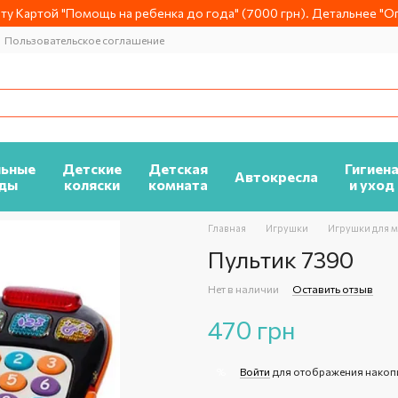
у Картой "Помощь на ребенка до года" (7000 грн). Детальнее "Оп
Пользовательское соглашение
льные
Детские
Детская
Гигиен
Автокресла
ды
коляски
комната
и уход
Главная
Игрушки
Игрушки для 
Пультик 7390
Нет в наличии
Оставить отзыв
470 грн
Войти
для отображения накоп
%