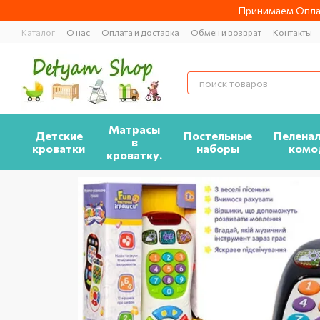
Перейти к основному контенту
Принимаем Оплат
Каталог
О нас
Оплата и доставка
Обмен и возврат
Контакты
Матрасы
Детские
Постельные
Пелена
в
кроватки
наборы
комо
кроватку.