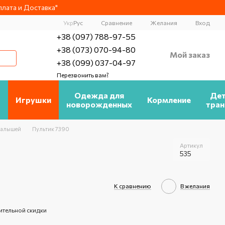
лата и Доставка"
Сравнение
Укр
Рус
Желания
Вход
+38 (097) 788-97-55
+38 (073) 070-94-80
Мой заказ
+38 (099) 037-04-97
Перезвонить вам?
а
Одежда для
Дет
Игрушки
Кормление
новорожденных
тран
малышей
Пультик 7390
Артикул
535
К сравнению
В желания
ительной скидки