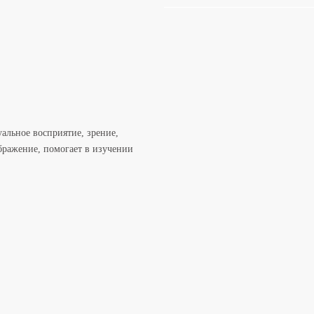
альное восприятие, зрение,
бражение, помогает в изучении
p38754336/
38754336/p38754336/