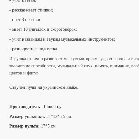
- учит цветам;
- рассказывает стишки;
- поет 3 песенки;
- знает 10 считалок и скороговорок;
- учит названиям и звукам музыкальных инструментов;
- разноцветная подсветка.
Игрушка отлично развивает мелкую моторику рук, сенсорное и визу
творческие способности, музыкальный слух, память, внимание, воо
цветов и фигур
Подробнее:
https://rozetka.com.ua/38754336/
Озвучен пульт на украинском языке.
Производитель
- Limo Toy.
Размер упаковки:
21*12*5.5 см.
Подробнее:
https://rozetka.com.ua/
Размер пульта:
17*5 см