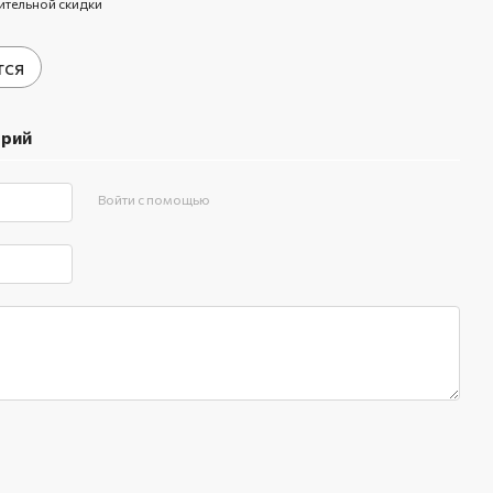
ительной скидки
тся
арий
Войти с помощью