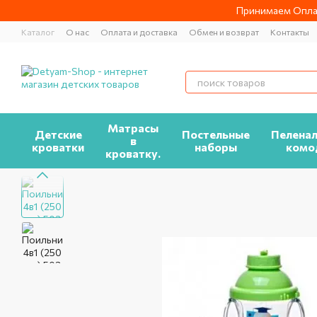
Перейти к основному контенту
Принимаем Оплат
Каталог
О нас
Оплата и доставка
Обмен и возврат
Контакты
Матрасы
Детские
Постельные
Пелена
в
кроватки
наборы
комо
кроватку.