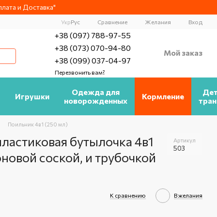
лата и Доставка"
Сравнение
Укр
Рус
Желания
Вход
+38 (097) 788-97-55
+38 (073) 070-94-80
Мой заказ
+38 (099) 037-04-97
Перезвонить вам?
а
Одежда для
Дет
Игрушки
Кормление
новорожденных
тран
Поильник 4в1 (250 мл)
пластиковая бутылочка 4в1
Артикул
503
оновой соской, и трубочкой
К сравнению
В желания