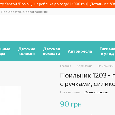
у Картой "Помощь на ребенка до года" (7000 грн). Детальнее "Оп
Пользовательское соглашение
льные
Детские
Детская
Гигиен
Автокресла
ды
коляски
комната
и уход
Главная
Кормление
Поильники
Поильник 1203 - 
с ручками, силик
Нет в наличии
Оставить отзыв
90 грн