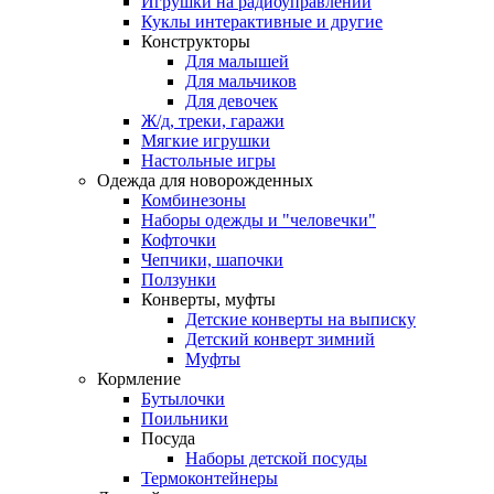
Игрушки на радиоуправлении
Куклы интерактивные и другие
Конструкторы
Для малышей
Для мальчиков
Для девочек
Ж/д, треки, гаражи
Мягкие игрушки
Настольные игры
Одежда для новорожденных
Комбинезоны
Наборы одежды и "человечки"
Кофточки
Чепчики, шапочки
Ползунки
Конверты, муфты
Детские конверты на выписку
Детский конверт зимний
Муфты
Кормление
Бутылочки
Поильники
Посуда
Наборы детской посуды
Термоконтейнеры