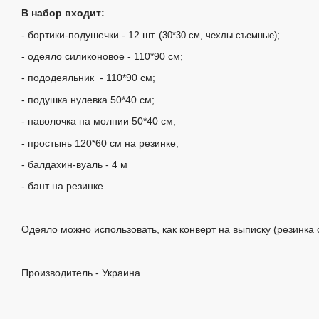
В набор входит:
- бортики-подушечки - 12 шт. (
;
30*30 см, чехлы съемные)
- одеяло силиконовое - 110*90 см
;
- пододеяльник
- 110*90 см;
- подушка нулевка 50*40 см
;
- наволочка на молнии 5
0*40 см;
- простынь 120*60 см на резинке;
- балдахин-вуаль - 4 м
- бант на резинке.
Одеяло можно использовать, как конверт на выписку (резинка 
Производитель - Украина.