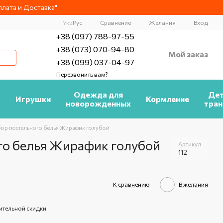
лата и Доставка"
Сравнение
Укр
Рус
Желания
Вход
+38 (097) 788-97-55
+38 (073) 070-94-80
Мой заказ
+38 (099) 037-04-97
Перезвонить вам?
а
Одежда для
Дет
Игрушки
Кормление
новорожденных
тран
ор постельного белья Жирафик голубой
го белья Жирафик голубой
Артикул
112
К сравнению
В желания
ительной скидки