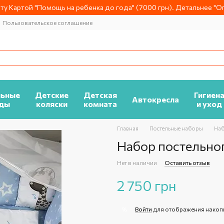
у Картой "Помощь на ребенка до года" (7000 грн). Детальнее "Оп
Пользовательское соглашение
льные
Детские
Детская
Гигиен
Автокресла
ды
коляски
комната
и уход
Главная
Постельные наборы
Наб
Набор постельно
Нет в наличии
Оставить отзыв
2 750 грн
Войти
для отображения накоп
%