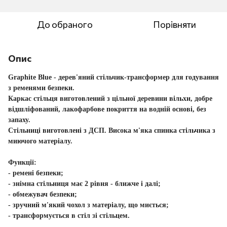
До обраного
Порівняти
Опис
Graphite Blue
- дерев'яний стільчик-трансформер для годування
з ременями безпеки.
Каркас стільця виготовлений з цільної деревини вільхи, добре
відшліфований, лакофарбове покриття на водній основі, без
запаху.
Стільниці виготовлені з ДСП. Висока м'яка спинка стільчика з
миючого матеріалу.
Функції:
- ремені безпеки;
- знімна стільниця має 2 рівня - ближче і далі;
- обмежувач безпеки;
- зручний м'який чохол з матеріалу, що миється;
- трансформується в стіл зі стільцем.