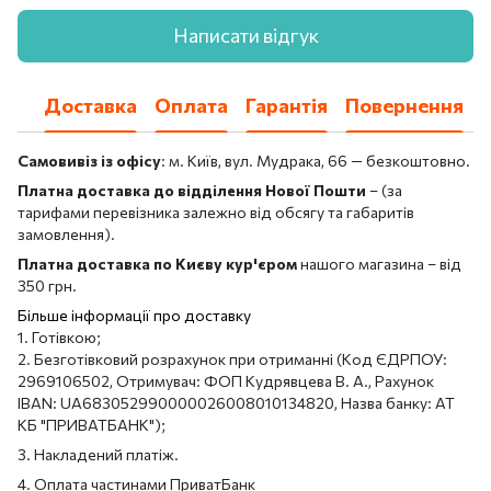
Написати відгук
Доставка
Оплата
Гарантія
Повернення
Самовивіз із офісу
: м. Київ, вул. Мудрака, 66 — безкоштовно.
Платна доставка до відділення Нової Пошти
– (за
тарифами перевізника залежно від обсягу та габаритів
замовлення).
Платна доставка по Києву кур'єром
нашого магазина – від
350 грн.
Більше інформації про доставку
1. Готівкою;
2. Безготівковий розрахунок при отриманні (Код ЄДРПОУ:
2969106502, Отримувач: ФОП Кудрявцева В. А., Рахунок
IBAN: UA683052990000026008010134820, Назва банку: АТ
КБ "ПРИВАТБАНК");
3. Накладений платіж.
4. Оплата частинами ПриватБанк