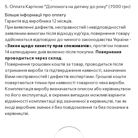
5. Оплата Карткою "Допомога на дитину до року" (7000 грн)
Більше інформації про оплату
Гарантія від виробника 12 місяців.
При виявленні дефектів, несправностей і невідповідностей
заявленим вимогам після відходу кур'єра, повернення товару
здійснюється відповідно до чинного законодавства України -
«
Закон щодо захисту прав споживачів
», протягом повних
14 календарних днів включно після покупки.
Повернення
проводиться через склад.
Повернення грошових коштів за товар, проводиться після
отримання вироби та підтвердження наявності, зазначених
Вами несправностей і дефектів експертами. Грошові кошти
повертаються тільки при наявності товарного чека вироби.
Комплектація виробу визначається описом або керівництвом
по його експлуатації, в окремих випадках можливі варіанти
відмінності комплектації від зазначеної в керівництві, так як
іноді виробник змінює її без повідомлення та без позначки в
керівництві.