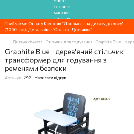
Приймаємо Оплату Карткою "Допомога на дитину до року"
(7000 грн). Детальніше "Оплата і Доставка"
Дитяча кімната
Стільчик для годування
Graphite Blue - де
Graphite Blue - дерев'яний стільчик-
трансформер для годування з
ременями безпеки
Артикул:
792
Написати відгук