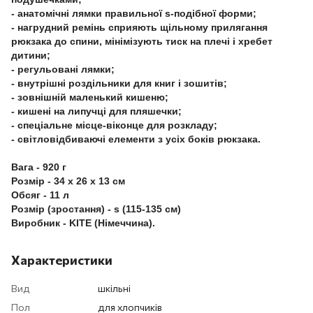
- анатомічні лямки правильної s-подібної форми;
- нагрудний ремінь сприяють щільному прилягання
рюкзака до спини, мінімізують тиск на плечі і хребет
дитини;
- регульовані лямки;
- внутрішні роздільники для книг і зошитів;
- зовнішній маленький кишеню;
- кишені на липучці для пляшечки;
- спеціальне місце-віконце для розкладу;
- світловідбиваючі елементи з усіх боків рюкзака.
Вага - 920 г
Розмір - 34 x 26 x 13 см
Обсяг - 11 л
Розмір (зростання) - s (115-135 см)
Виробник - KITE (Німеччина).
Характеристики
Вид
шкільні
Пол
для хлопчиків