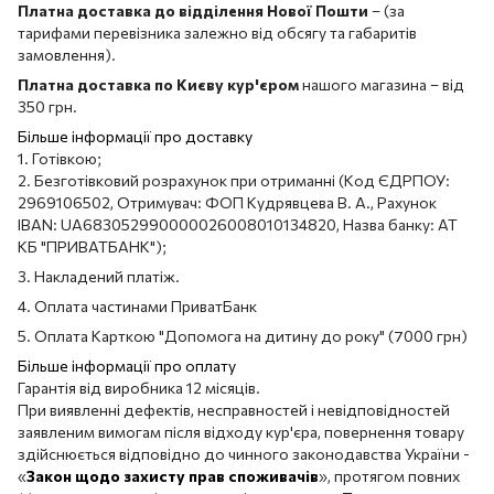
Платна доставка до відділення Нової Пошти
– (за
тарифами перевізника залежно від обсягу та габаритів
замовлення).
Платна доставка по Києву кур'єром
нашого магазина – від
350 грн.
Більше інформації про доставку
1. Готівкою;
2. Безготівковий розрахунок при отриманні (Код ЄДРПОУ:
2969106502, Отримувач: ФОП Кудрявцева В. А., Рахунок
IBAN: UA683052990000026008010134820, Назва банку: АТ
КБ "ПРИВАТБАНК");
3. Накладений платіж.
4. Оплата частинами ПриватБанк
5. Оплата Карткою "Допомога на дитину до року" (7000 грн)
Більше інформації про оплату
Гарантія від виробника 12 місяців.
При виявленні дефектів, несправностей і невідповідностей
заявленим вимогам після відходу кур'єра, повернення товару
здійснюється відповідно до чинного законодавства України -
«
Закон щодо захисту прав споживачів
», протягом повних