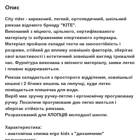
Опис
City rider
-
каркасний, легкий, ортопедичний, шкільний
рюкзак відомого бренду "KITE".
Виконаний з міцного, щільного, сертифікованого
матеріалу із зображенням спортивного суперкара.
Матеріал пройшов складні тести на зносостійкість і
розриви, стійкий до впливу зовнішніх факторів, зберігає
свої властивості і естетичний зовнішній вигляд тривалий
час. Фурнітура виконана з якісного матеріалу, замки легко
і плавно відкриваються.
Рюкзак складається з просторого відділення, зовнішньої
кишені і 2 бічних кишень на липучці, куди легко
поміщається пляшечка для води.
Виріб має зручну ручку-петлю і ергономічну прогумовану
ручку. Посилене прогумоване дно легко миється і
зберігає стійкість рюкзака.
Розрахований для ХЛОПЦІВ молодшої школи.
Характеристика:
- анатомічна спинка ergo kids з "дихаючими"
подушечками;