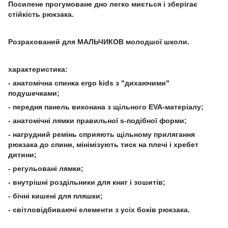
Посилене прогумоване дно легко миється і зберігає
стійкість рюкзака.
Розрахований для МАЛЬЧИКОВ молодшої школи.
характеристика:
- анатомічна спинка ergo kids з "дихаючими"
подушечками;
- передня панель виконана з щільного EVA-матеріалу;
- анатомічні лямки правильної s-подібної форми;
- нагрудний ремінь сприяють щільному прилягання
рюкзака до спини, мінімізують тиск на плечі і хребет
дитини;
- регульовані лямки;
- внутрішні роздільники для книг і зошитів;
- бічні кишені для пляшки;
- світловідбиваючі елементи з усіх боків рюкзака.