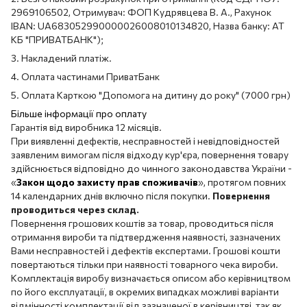
2969106502, Отримувач: ФОП Кудрявцева В. А., Рахунок
IBAN: UA683052990000026008010134820, Назва банку: АТ
КБ "ПРИВАТБАНК");
3. Накладений платіж.
4. Оплата частинами ПриватБанк
5. Оплата Карткою "Допомога на дитину до року" (7000 грн)
Більше інформації про оплату
Гарантія від виробника 12 місяців.
При виявленні дефектів, несправностей і невідповідностей
заявленим вимогам після відходу кур'єра, повернення товару
здійснюється відповідно до чинного законодавства України -
«
Закон щодо захисту прав споживачів
», протягом повних
14 календарних днів включно після покупки.
Повернення
проводиться через склад.
Повернення грошових коштів за товар, проводиться після
отримання вироби та підтвердження наявності, зазначених
Вами несправностей і дефектів експертами. Грошові кошти
повертаються тільки при наявності товарного чека вироби.
Комплектація виробу визначається описом або керівництвом
по його експлуатації, в окремих випадках можливі варіанти
відмінності комплектації від зазначеної в керівництві, так як