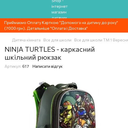
Приймаємо Оплату Карткою "Допомога на дитину до року"
(7000 грн). Детальніше "Оплата і Доставка"
Дитяча кімната
Все для школи
Все для школи ТМ 1 Вересн
NINJA TURTLES - каркасний
шкільний рюкзак
Артикул:
617
Написати відгук