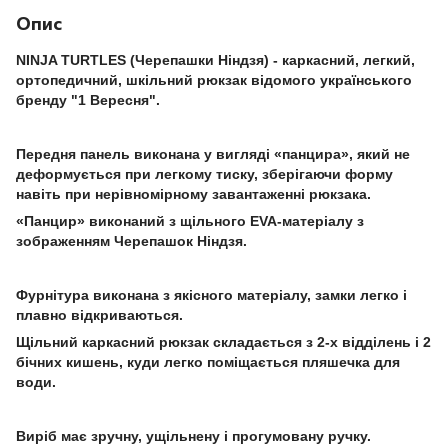
Опис
NINJA TURTLES (Черепашки Ніндзя) - каркасний, легкий,
ортопедичний, шкільний рюкзак відомого українського
бренду "1 Вересня".
Передня панель виконана у вигляді «панцира», який не
деформується при легкому тиску, зберігаючи форму
навіть при нерівномірному завантаженні рюкзака.
«Панцир» виконаний з щільного EVA-матеріалу з
зображенням Черепашок Ніндзя.
Фурнітура виконана з якісного матеріалу, замки легко і
плавно відкриваються.
Щільний каркасний рюкзак складається з 2-х відділень і 2
бічних кишень, куди легко поміщається пляшечка для
води.
Виріб має зручну, ущільнену і прогумовану ручку.