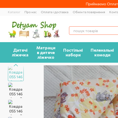
Перейти до основного контенту
Приймаємо Оплату
Каталог
Про нас
Оплата і доставка
Обмін та повернення
Конт
Матраци
Дитячі
Постільні
Пеленальні
в дитяче
ліжечка
набори
комоди
ліжечко