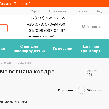
плата і Доставка"
Порівняння
Укр
Рус
Бажання
Вхід
+38 (097) 788-97-55
+38 (073) 070-94-80
Мій кошик
+38 (099) 037-04-97
Передзвонити вам?
Одяг для
Дитячий
шки
Годування
новонароджених
транспорт
та Пледи
Ковдра 055
яча вовняна ковдра
Артикул
146
Порівняти
В бажання
пичувальної знижки