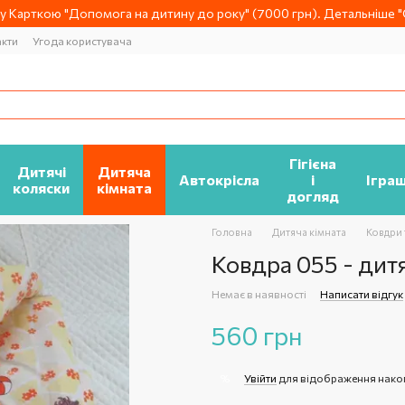
 Карткою "Допомога на дитину до року" (7000 грн). Детальніше "О
акти
Угода користувача
Гігієна
Дитячі
Дитяча
Автокрісла
і
Ігра
коляски
кімната
догляд
Головна
Дитяча кімната
Ковдри 
Ковдра 055 - дит
Немає в наявності
Написати відгук
560 грн
Увійти
для відображення нако
%