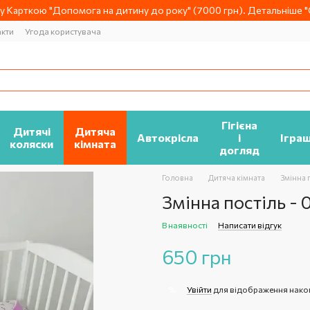
 Карткою "Допомога на дитину до року" (7000 грн). Детальніше "О
акти
Угода користувача
Гігієна
Дитячі
Дитяча
Автокрісла
і
Ігра
коляски
кімната
догляд
Головна
Дитяча кімната
Змінна 
Змінна постіль - 
В наявності
Написати відгук
650 грн
Увійти
для відображення нако
%