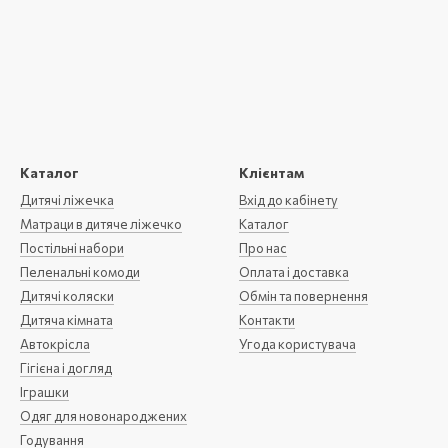
Каталог
Клієнтам
Дитячі ліжечка
Вхід до кабінету
Матраци в дитяче ліжечко
Каталог
Постільні набори
Про нас
Пеленальні комоди
Оплата і доставка
Дитячі коляски
Обмін та повернення
Дитяча кімната
Контакти
Автокрісла
Угода користувача
Гігієна і догляд
Іграшки
Одяг для новонароджених
Годування