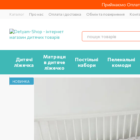
Перейти до основного контенту
Приймаємо Оплату
Каталог
Про нас
Оплата і доставка
Обмін та повернення
Конт
Матраци
Дитячі
Постільні
Пеленальні
в дитяче
ліжечка
набори
комоди
ліжечко
НОВИНКА