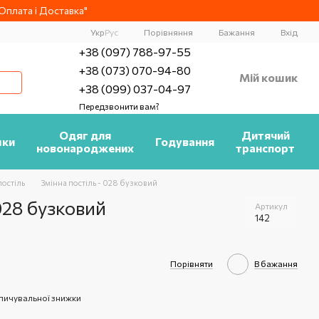
плата і Доставка"
Порівняння
Укр
Рус
Бажання
Вхід
+38 (097) 788-97-55
+38 (073) 070-94-80
Мій кошик
+38 (099) 037-04-97
Передзвонити вам?
Одяг для
Дитячий
шки
Годування
новонароджених
транспорт
постіль
Змінна постіль - 028 бузковий
028 бузковий
Артикул
142
Порівняти
В бажання
пичувальної знижки