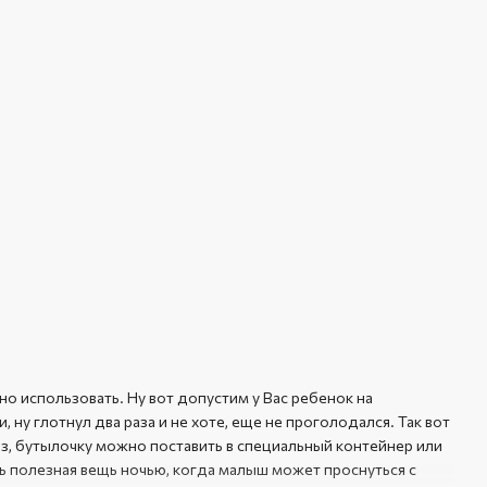
о использовать. Ну вот допустим у Вас ребенок на
 ну глотнул два раза и не хоте, еще не проголодался. Так вот
раз, бутылочку можно поставить в специальный контейнер или
ь полезная вещь ночью, когда малыш может проснуться с