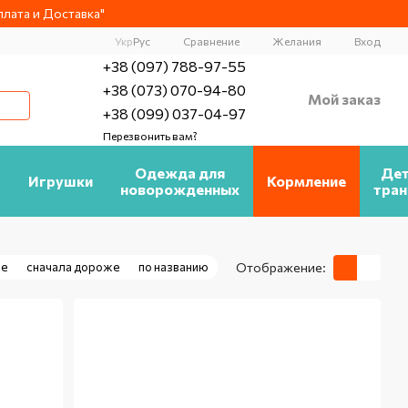
лата и Доставка"
Сравнение
Укр
Рус
Желания
Вход
+38 (097) 788-97-55
+38 (073) 070-94-80
Мой заказ
+38 (099) 037-04-97
Перезвонить вам?
а
Одежда для
Дет
Игрушки
Кормление
новорожденных
тран
ле
сначала дороже
по названию
Отображение: