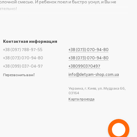
молочной смесью. И ребенок поел и быстро уснул, и Вы не
ательно!
 грудным ребеночком на улице, он в коляске заснул, вы
я. Чем его накормить? Правильно приготовленная заранее
этой ситуации быть без данного прибора, бежать домой,
Контактная информация
лотный пенопласт, обшитый специальной тканью, с эффектом
+38 (097) 788-97-55
+38 (073) 070-94-80
 и на несколько бутылочек. Мы рекомендуем приобрести два
+38 (073) 070-94-80
+38 (073) 070-94-80
и. Так удобнее, проверено временем. Какой-то из них,
+38 (099) 037-04-97
+380990370497
кости рассчитан использовать в домашних условиях.
info@detyam-shop.com.ua
Перезвонить вам?
ые термосумки или термосы для длительной эксплуатации, а
Украина, г. Киев, ул. Мудрака 66,
у уточнить, позвонив по указанным в разделе контакты,
03164
Карта проезда
 еще до родов. Это Вам посоветует любой менеджер который
егда забывают подготовить какие-то мелочи заранее.