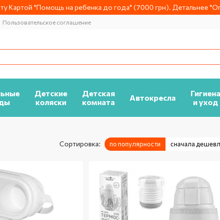
у Картой "Помощь на ребенка до года" (7000 грн). Детальнее "Оп
Пользовательское соглашение
льные
Детские
Детская
Гигиен
Автокресла
ды
коляски
комната
и уход
Сортировка:
по популярности
сначала дешев