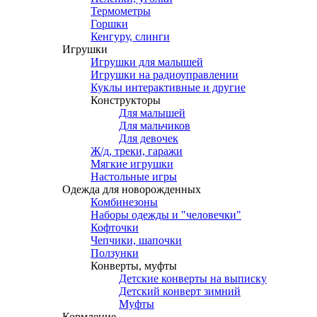
Термометры
Горшки
Кенгуру, слинги
Игрушки
Игрушки для малышей
Игрушки на радиоуправлении
Куклы интерактивные и другие
Конструкторы
Для малышей
Для мальчиков
Для девочек
Ж/д, треки, гаражи
Мягкие игрушки
Настольные игры
Одежда для новорожденных
Комбинезоны
Наборы одежды и "человечки"
Кофточки
Чепчики, шапочки
Ползунки
Конверты, муфты
Детские конверты на выписку
Детский конверт зимний
Муфты
Кормление