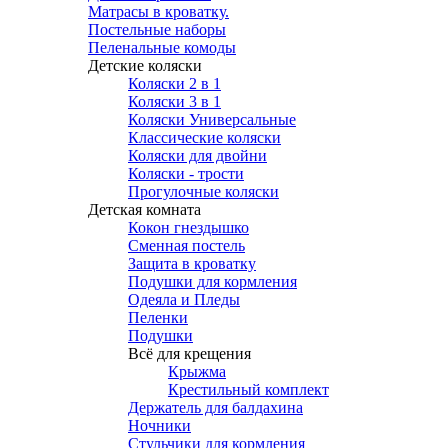
Матрасы в кроватку.
Постельные наборы
Пеленальные комоды
Детские коляски
Коляски 2 в 1
Коляски 3 в 1
Коляски Универсальные
Классические коляски
Коляски для двойни
Коляски - трости
Прогулочные коляски
Детская комната
Кокон гнездышко
Сменная постель
Защита в кроватку
Подушки для кормления
Одеяла и Пледы
Пеленки
Подушки
Всё для крещения
Крыжма
Крестильный комплект
Держатель для балдахина
Ночники
Стульчики для кормления