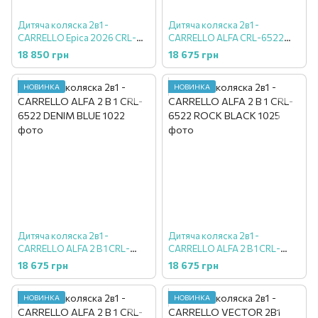
Дитяча коляска 2в1 -
Дитяча коляска 2в1 -
CARRELLO Epica 2026 CRL-
CARRELLO ALFA CRL-6522
8510 Almond Beige
Natural Beige
18 850 грн
18 675 грн
НОВИНКА
НОВИНКА
Дитяча коляска 2в1 -
Дитяча коляска 2в1 -
CARRELLO ALFA 2 В 1 CRL-
CARRELLO ALFA 2 В 1 CRL-
6522 DENIM BLUE
6522 ROCK BLACK
18 675 грн
18 675 грн
НОВИНКА
НОВИНКА