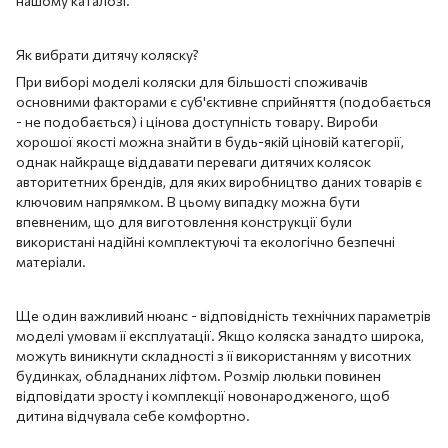
нашому каталозі.
Як вибрати дитячу коляску?
При виборі моделі коляски для більшості споживачів
основними факторами є суб'єктивне сприйняття (подобається
- не подобається) і цінова доступність товару. Вироби
хорошої якості можна знайти в будь-якій ціновій категорії,
однак найкраще віддавати переваги дитячих колясок
авторитетних брендів, для яких виробництво даних товарів є
ключовим напрямком. В цьому випадку можна бути
впевненим, що для виготовлення конструкції були
використані надійні комплектуючі та екологічно безпечні
матеріали.
Ще один важливий нюанс - відповідність технічних параметрів
моделі умовам її експлуатації. Якщо коляска занадто широка,
можуть виникнути складності з її використанням у висотних
будинках, обладнаних ліфтом. Розмір люльки повинен
відповідати зросту і комплекції новонародженого, щоб
дитина відчувала себе комфортно.