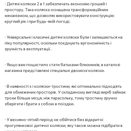
· Дитячі коляски 2 в 1 забезпечать економію грошей і
простору. Така коляска оснащена трансформаційним
механізмом, що дозволяє використовувати конструкцію
круглий рік і при будь-якій погоді.
· Універсальні і класичні дитячі коляски були і залишаються на
піку популярності, оскільки поєднують ергономічність і
зручність в експлуатації.
· Якщо вам пощастило стати батьками близнюків, в каталозі
магазина представлені спеціальні двомісні коляски.
· В наявності є і коляски-тростини, які оптимально підходять
для обмежених просторів. У складеному вигляді виріб займає
трохи більше місця, ніж парасольку, тому тростину зручно
зберігати і брати з собою в поїздки.
· У весняно-літній період не обійтися без відкритої
прогулянкової дитячої коляски, яку також можна підібрати в