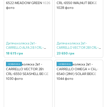
Дитяча коляска 2в1 -
Дитяча коляска 2в1 -
CARRELLO ALFA 2 В 1 CRL-
CARRELLO VECTOR 2В1 CRL-
6522 MEADOW GREEN
6550 WALNUT BEIGE
18 675 грн
23 650 грн
НОВИНКА
НОВИНКА