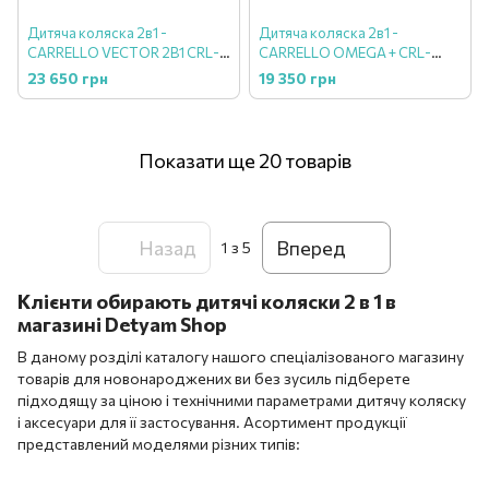
Дитяча коляска 2в1 -
Дитяча коляска 2в1 -
CARRELLO VECTOR 2В1 CRL-
CARRELLO OMEGA + CRL-
6550 SEASHELL BEIGE
6540 (2IN1) SOLAR BEIGE
23 650 грн
19 350 грн
Показати ще 20 товарів
Назад
Вперед
1
з 5
Клієнти обирають дитячі коляски 2 в 1 в
магазині Detyam Shop
В даному розділі каталогу нашого спеціалізованого магазину
товарів для новонароджених ви без зусиль підберете
підходящу за ціною і технічними параметрами дитячу коляску
і аксесуари для її застосування. Асортимент продукції
представлений моделями різних типів: