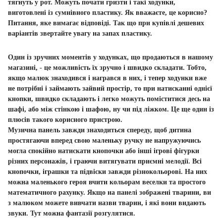
тягнуть у рот. Можуть почати гризти і такі ходунки,
виготовлені із сумнівного пластику. Як вважаєте, це корисно?
Питання, яке вимагає відповіді. Так що при купівлі дешевих
варіантів звертайте увагу на запах пластику.
Один із зручних моментів у ходунках, що продаються в нашому
магазині, - це можливість їх зручно і швидко складати. Тобто,
якщо малюк знаходився і награвся в них, і тепер ходунки вже
не потрібні і займають зайвий простір, то при натисканні однієї
кнопки, швидко складають і легко можуть поміститися десь на
шафі, або між стінкою і шафою, ну чи під ліжком. Це ще один із
плюсів такого корисного пристрою.
Музична панель завжди знаходиться спереду, щоб дитина
простягаючи вперед свою маленьку ручку не напружуючись
могла спокійно натискати кнопочки або інші ігрові фігурки
різних персонажів, і граючи витягувати приємні мелодії. Всі
кнопочки, іграшки та підвіски завжди різнокольорові. На них
можна маленького героя вчити кольорам веселки та простого
математичного рахунку. Якщо на панелі зображені тварини, ви
з малюком можете вивчати назви тварин, і які вони видають
звуки. Тут можна фантазії розгулятися.