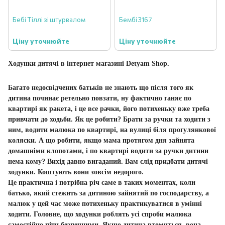
Бебі Тіллі зі штурвалом
Бембі 3167
Ціну уточнюйте
Ціну уточнюйте
Ходунки дитячі в інтернет магазині Detyam Shop.
Багато недосвідчених батьків не знають що після того як
дитина починає ретельно повзати, ну фактично ганяє по
квартирі як ракета, і це все рачки, його потихеньку вже треба
привчати до ходьби. Як це робити? Брати за ручки та ходити з
ним, водити малюка по квартирі, на вулиці біля прогулянкової
коляски. А що робити, якщо мама протягом дня зайнята
домашніми клопотами, і по квартирі водити за ручки дитини
нема кому? Вихід давно вигаданий. Вам слід придбати дитячі
ходунки. Коштують вони зовсім недорого.
Це практична і потрібна річ саме в таких моментах, коли
батько, який стежить за дитиною зайнятий по господарству, а
малюк у цей час може потихеньку практикуватися в умінні
ходити. Головне, що ходунки роблять усі спроби малюка
самостійно піти безпечними. Якщо дитина втомиться, вона