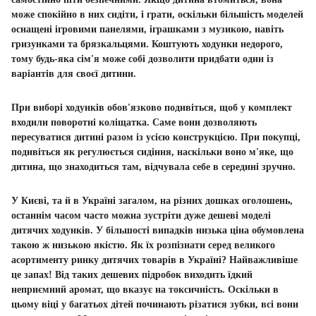
може спокійно в них сидіти, і грати, оскільки більшість моделей
оснащені ігровими панелями, іграшками з музикою, навіть
гризунками та брязкальцями. Коштують ходунки недорого,
тому будь-яка сім'я може собі дозволити придбати один із
варіантів для своєї дитини.
При виборі ходунків обов'язково подивіться, щоб у комплект
входили поворотні коліщатка. Саме вони дозволяють
пересуватися дитині разом із усією конструкцією. При покупці,
подивіться як регулюється сидіння, наскільки воно м'яке, що
дитина, що знаходиться там, відчувала себе в середині зручно.
У Києві, та й в Україні загалом, на різних дошках оголошень,
останнім часом часто можна зустріти дуже дешеві моделі
дитячих ходунків. У більшості випадків низька ціна обумовлена
​​такою ж низькою якістю. Як їх розпізнати серед великого
асортименту ринку дитячих товарів в Україні? Найважливіше
це запах! Від таких дешевих підробок виходить їдкий
неприємний аромат, що вказує на токсичність. Оскільки в
цьому віці у багатьох дітей починають різатися зубки, всі вони