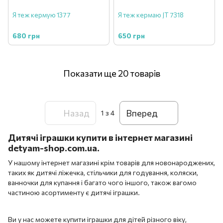
Я теж кермую 1377
Я теж кермаю JT 7318
680 грн
650 грн
Показати ще 20 товарів
Назад
Вперед
1
з 4
Дитячі іграшки купити в інтернет магазині
detyam-shop.com.ua.
У нашому інтернет магазині крім товарів для новонароджених,
таких як дитячі ліжечка, стільчики для годування, коляски,
ванночки для купання і багато чого іншого, також вагомо
частиною асортименту є дитячі іграшки.
Ви у нас можете купити іграшки для дітей різного віку,