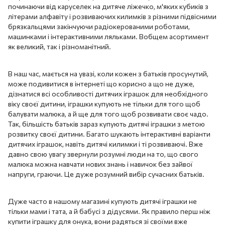
починаючи від каруселек на дитяче ліжечко, м'яких кубиків з
літерами алфавіту і розвиваючих килимків з різними підвісними
брязкальцями закінчуючи радіокерованими роботами,
машинками і інтерактивними ляльками. Вобщем асортимент
як великий, так і різноманітний.
В наш час, мається на увазі, коли кожен з батьків просунутий,
може подивитися в інтернеті що корисно а що не дуже,
дізнатися всі особливості дитячих іграшок для необхідного
віку своєї дитини, іграшки купують не тільки для того щоб
балувати малюка, а й ще для того щоб розвивати своє чадо.
Так, більшість батьків зараз купують дитячі іграшки з метою
розвитку своєї дитини. Багато шукають інтерактивні варіанти
дитячих іграшок, навіть дитячі килимки і ті розвиваючі. Вже
давно свою увагу звернули розумні люди на то, що свого
малюка можна навчати нових знань і навичок без зайвої
напруги, граючи. Це дуже розумний вибір сучасних батьків.
Дуже часто в нашому магазині купують дитячі іграшки не
тільки мами і тата, а й бабусі з дідусями. Як правило перш ніж
купити іграшку для онука, вони радяться зі своїми вже