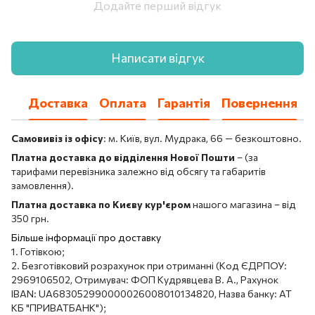
Додайте перший відгук
Написати відгук
Доставка
Оплата
Гарантія
Повернення
Самовивіз із офісу
: м. Київ, вул. Мудрака, 66 — безкоштовно.
Платна доставка до відділення Нової Пошти
– (за
тарифами перевізника залежно від обсягу та габаритів
замовлення).
Платна доставка по Києву кур'єром
нашого магазина – від
350 грн.
Більше інформації про доставку
1. Готівкою;
2. Безготівковий розрахунок при отриманні (Код ЄДРПОУ:
2969106502, Отримувач: ФОП Кудрявцева В. А., Рахунок
IBAN: UA683052990000026008010134820, Назва банку: АТ
КБ "ПРИВАТБАНК");