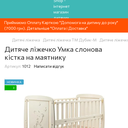
Приймаємо Оплату Карткою "Допомога на дитину до року"
(7000 грн). Детальніше "Оплата і Доставка"
Дитячі ліжечка
Дитячі ліжечка ТМ Дубик-М
Дитяче ліжечко
Дитяче ліжечко Умка слонова
кістка на маятнику
Артикул:
1012
Написати відгук
НОВИНКА
3