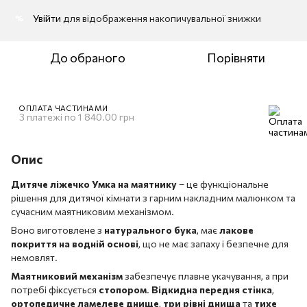
Увійти
для відображення накопичувальної знижки
%
До обраного
Порівняти
ОПЛАТА ЧАСТИНАМИ
3 платежі по 1 840.00 грн
Опис
Дитяче ліжечко Умка на маятнику
– це функціональне
рішення для дитячої кімнати з гарним накладним малюнком та
сучасним маятниковим механізмом.
Воно виготовлене з
натурального бука
, має
лакове
покриття на водній основі
, що не має запаху і безпечне для
немовлят.
Маятниковий механізм
забезпечує плавне укачування, а при
потребі фіксується
стопором
.
Відкидна передня стінка
,
ортопедичне ламелеве днище
,
три рівні днища
та
тихе