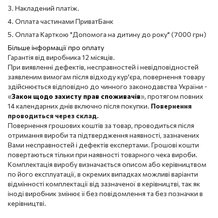
3. Накладений платіж.
4. Оплата частинами ПриватБанк
5. Оплата Карткою "Допомога на дитину до року" (7000 грн)
Більше інформації про оплату
Гарантія від виробника 12 місяців.
При виявленні дефектів, несправностей і невідповідностей
заявленим вимогам після відходу кур'єра, повернення товару
здійснюється відповідно до чинного законодавства України -
«
Закон щодо захисту прав споживачів
», протягом повних
14 календарних днів включно після покупки.
Повернення
проводиться через склад.
Повернення грошових коштів за товар, проводиться після
отримання вироби та підтвердження наявності, зазначених
Вами несправностей і дефектів експертами. Грошові кошти
повертаються тільки при наявності товарного чека вироби.
Комплектація виробу визначається описом або керівництвом
по його експлуатації, в окремих випадках можливі варіанти
відмінності комплектації від зазначеної в керівництві, так як
іноді виробник змінює її без повідомлення та без позначки в
керівництві.