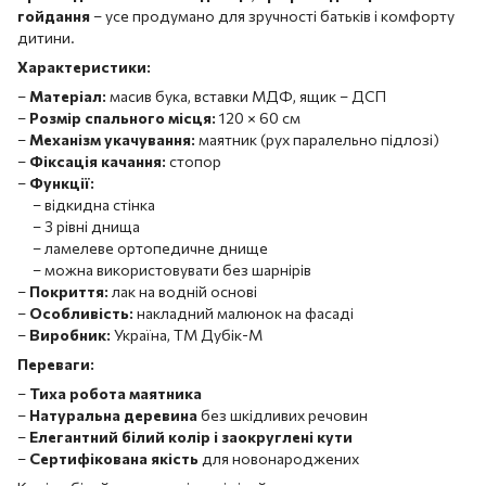
гойдання
– усе продумано для зручності батьків і комфорту
дитини.
Характеристики:
–
Матеріал:
масив бука, вставки МДФ, ящик – ДСП
–
Розмір спального місця:
120 × 60 см
–
Механізм укачування:
маятник (рух паралельно підлозі)
–
Фіксація качання:
стопор
–
Функції:
– відкидна стінка
– 3 рівні днища
– ламелеве ортопедичне днище
– можна використовувати без шарнірів
–
Покриття:
лак на водній основі
–
Особливість:
накладний малюнок на фасаді
–
Виробник:
Україна, ТМ Дубік-М
Переваги:
–
Тиха робота маятника
–
Натуральна деревина
без шкідливих речовин
–
Елегантний білий колір і заокруглені кути
–
Сертифікована якість
для новонароджених