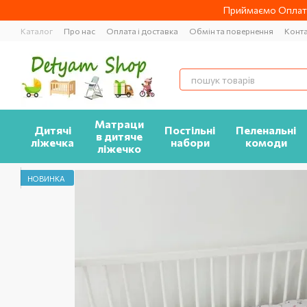
Перейти до основного контенту
Приймаємо Оплату
Каталог
Про нас
Оплата і доставка
Обмін та повернення
Конт
Матраци
Дитячі
Постільні
Пеленальні
в дитяче
ліжечка
набори
комоди
ліжечко
НОВИНКА