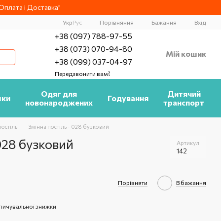
плата і Доставка"
Порівняння
Укр
Рус
Бажання
Вхід
+38 (097) 788-97-55
+38 (073) 070-94-80
Мій кошик
+38 (099) 037-04-97
Передзвонити вам?
Одяг для
Дитячий
шки
Годування
новонароджених
транспорт
постіль
Змінна постіль - 028 бузковий
028 бузковий
Артикул
142
Порівняти
В бажання
пичувальної знижки