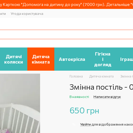
 Карткою "Допомога на дитину до року" (7000 грн). Детальніше "О
акти
Угода користувача
Гігієна
Дитячі
Дитяча
Автокрісла
і
Ігра
коляски
кімната
догляд
Головна
Дитяча кімната
Змінна 
Змінна постіль - 
В наявності
Написати відгук
650 грн
Увійти
для відображення нако
%