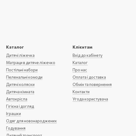
Каталог
Клієнтам
Дитячі ліжечка
Вхід до кабінету
Матраци в дитяче ліжечко
Каталог
Постільні набори
Про нас
Пеленальні комоди
Оплата і доставка
Дитячі коляски
Обмін та повернення
Дитяча кімната
Контакти
Автокрісла
Угода користувача
Гігієна і догляд
Іграшки
Одяг для новонароджених
Годування
Дитячий транспорт